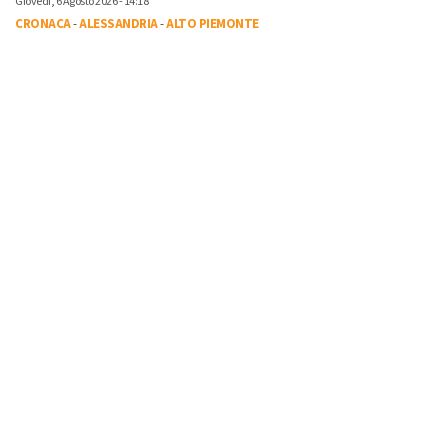
Giovedì, 6 Agosto 2026 - 14:18
CRONACA
-
ALESSANDRIA
-
ALTO PIEMONTE