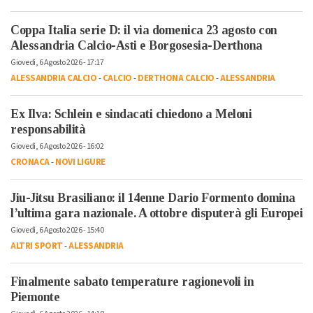
Coppa Italia serie D: il via domenica 23 agosto con
Alessandria Calcio-Asti e Borgosesia-Derthona
Giovedì, 6 Agosto 2026 - 17:17
ALESSANDRIA CALCIO
-
CALCIO
-
DERTHONA CALCIO
-
ALESSANDRIA
Ex Ilva: Schlein e sindacati chiedono a Meloni
responsabilità
Giovedì, 6 Agosto 2026 - 16:02
CRONACA
-
NOVI LIGURE
Jiu-Jitsu Brasiliano: il 14enne Dario Formento domina
l’ultima gara nazionale. A ottobre disputerà gli Europei
Giovedì, 6 Agosto 2026 - 15:40
ALTRI SPORT
-
ALESSANDRIA
Finalmente sabato temperature ragionevoli in
Piemonte