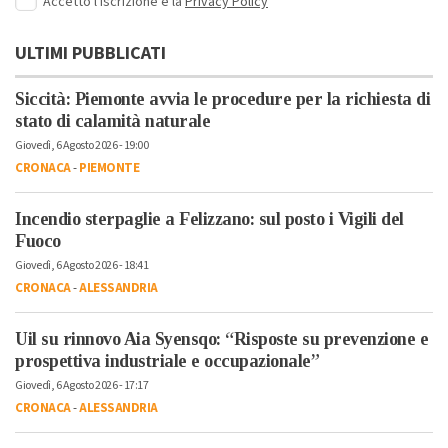
Accetto l'iscrizione e la
Privacy Policy
ULTIMI PUBBLICATI
Siccità: Piemonte avvia le procedure per la richiesta di
stato di calamità naturale
Giovedì, 6 Agosto 2026 - 19:00
CRONACA
-
PIEMONTE
Incendio sterpaglie a Felizzano: sul posto i Vigili del
Fuoco
Giovedì, 6 Agosto 2026 - 18:41
CRONACA
-
ALESSANDRIA
Uil su rinnovo Aia Syensqo: “Risposte su prevenzione e
prospettiva industriale e occupazionale”
Giovedì, 6 Agosto 2026 - 17:17
CRONACA
-
ALESSANDRIA