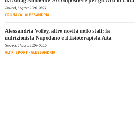
da Amag Ambiente 70 compostiere per gli Orti in Città
Giovedì, 6 Agosto 2026 - 05:27
CRONACA
-
ALESSANDRIA
Alessandria Volley, altre novità nello staff: la
nutrizionista Napodano e il fisioterapista Aita
Giovedì, 6 Agosto 2026 - 05:15
ALTRI SPORT
-
ALESSANDRIA