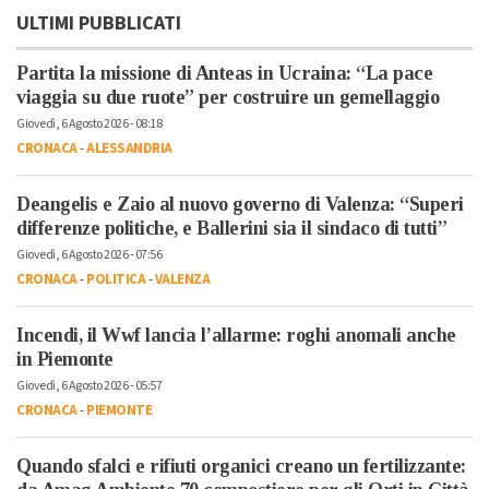
ULTIMI PUBBLICATI
Partita la missione di Anteas in Ucraina: “La pace
viaggia su due ruote” per costruire un gemellaggio
Giovedì, 6 Agosto 2026 - 08:18
CRONACA
-
ALESSANDRIA
Deangelis e Zaio al nuovo governo di Valenza: “Superi
differenze politiche, e Ballerini sia il sindaco di tutti”
Giovedì, 6 Agosto 2026 - 07:56
CRONACA
-
POLITICA
-
VALENZA
Incendi, il Wwf lancia l’allarme: roghi anomali anche
in Piemonte
Giovedì, 6 Agosto 2026 - 05:57
CRONACA
-
PIEMONTE
Quando sfalci e rifiuti organici creano un fertilizzante: