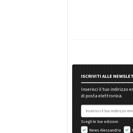
ISCRIVITI ALLE NEWSLE
Inserisci il tuo indirizzo 
di posta elettronica.
Indirizzo email
Scegli le tue edizioni:
News Alessandria