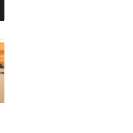
Venerdì, 20 Ottobre 2023 - 13:11
Giovedì, 19 Ottobre 2023 - 05:10
Sport
Sport
Alessandria Calcio,
Aerobica, oro in
presidente Benedetto:
Coppa del Mondo p