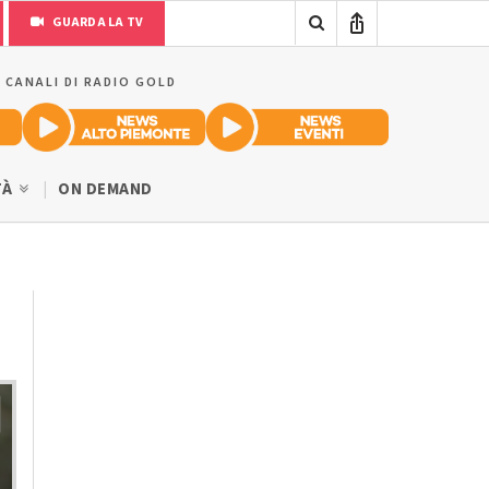
GUARDA LA TV
I CANALI DI RADIO GOLD
TÀ
ON DEMAND