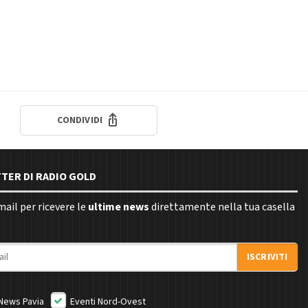
CONDIVIDI
TTER DI RADIO GOLD
email per ricevere le
ultime news
direttamente nella tua casella
ISCRIVITI
News Pavia
Eventi Nord-Ovest