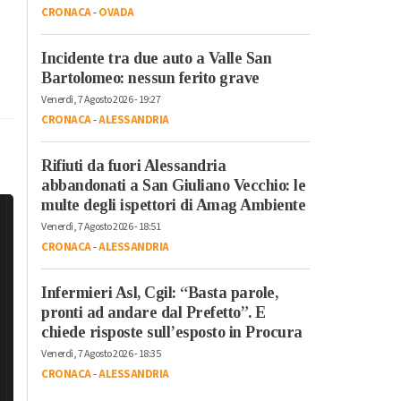
CRONACA
-
OVADA
Incidente tra due auto a Valle San
Bartolomeo: nessun ferito grave
Venerdì, 7 Agosto 2026 - 19:27
CRONACA
-
ALESSANDRIA
Rifiuti da fuori Alessandria
abbandonati a San Giuliano Vecchio: le
multe degli ispettori di Amag Ambiente
Venerdì, 7 Agosto 2026 - 18:51
CRONACA
-
ALESSANDRIA
Infermieri Asl, Cgil: “Basta parole,
pronti ad andare dal Prefetto”. E
chiede risposte sull’esposto in Procura
Venerdì, 7 Agosto 2026 - 18:35
CRONACA
-
ALESSANDRIA