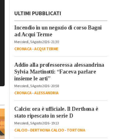
ULTIMI PUBBLICATI
Incendio in un negozio di corso Bagni
ad Acqui Terme
Mercoledì, 5 Agosto 2026 - 21:30
CRONACA
-
ACQUI TERME
Addio alla professoressa alessandrina
Sylvia Martinotti: “Faceva parlare
insieme le arti”
Mercoledì, 5 Agosto 2026 - 20:58
CRONACA
-
ALESSANDRIA
Calcio: ora è ufficiale. Il Derthona è
stato ripescato in serie D
Mercoledì, 5 Agosto 2026 - 19:13
CALCIO
-
DERTHONA CALCIO
-
TORTONA