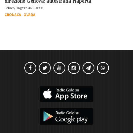
direzione Genova: autostrada riaperta
Sabato, 8 Agosto 2026 - 08:33
CRONACA
-
OVADA