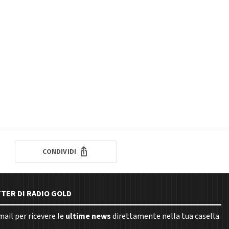
CONDIVIDI
TTER DI RADIO GOLD
email per ricevere le
ultime news
direttamente nella tua casella