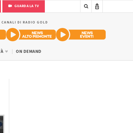
GUARDA LA TV
I CANALI DI RADIO GOLD
TÀ
ON DEMAND