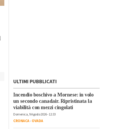
Venerdì, 20 Ottobre 2023 - 13:11
Giovedì, 19 Ottobre 2023 - 05:10
Sport
Sport
Alessandria Calcio,
Aerobica, oro in
presidente Benedetto:
Coppa del Mondo p
l
“Contro l’Albinoleffe
la valenzana Lucrez
deve essere la gara
Rexhepi: “Che
della ripartenza”
emozione cantare
l’inno di Mameli”
ULTIMI PUBBLICATI
Incendio boschivo a Mornese: in volo
un secondo canadair. Ripristinata la
viabilità con mezzi cingolati
Domenica, 9 Agosto 2026 - 12:33
CRONACA
-
OVADA