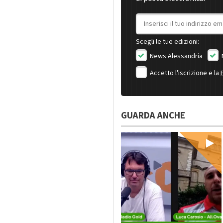
Indirizzo email
Scegli le tue edizioni:
News Alessandria
Accetto l'iscrizione e la
GUARDA ANCHE