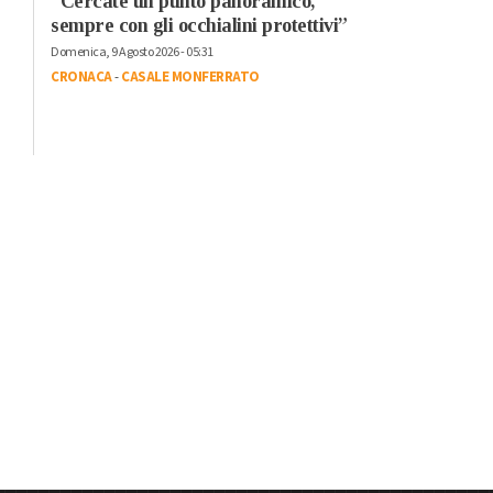
“Cercate un punto panoramico,
sempre con gli occhialini protettivi”
Domenica, 9 Agosto 2026 - 05:31
CRONACA
-
CASALE MONFERRATO