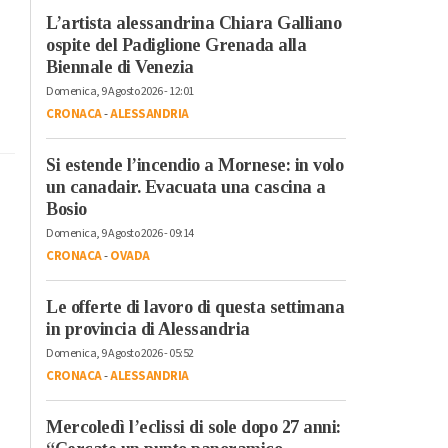
L’artista alessandrina Chiara Galliano
ospite del Padiglione Grenada alla
Biennale di Venezia
Domenica, 9 Agosto 2026 - 12:01
CRONACA
-
ALESSANDRIA
Si estende l’incendio a Mornese: in volo
un canadair. Evacuata una cascina a
Bosio
Domenica, 9 Agosto 2026 - 09:14
CRONACA
-
OVADA
Le offerte di lavoro di questa settimana
in provincia di Alessandria
Domenica, 9 Agosto 2026 - 05:52
CRONACA
-
ALESSANDRIA
Mercoledì l’eclissi di sole dopo 27 anni: