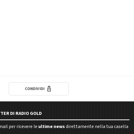
CONDIVIDI
TTER DI RADIO GOLD
email per ricevere le
ultime news
direttamente nella tua casella