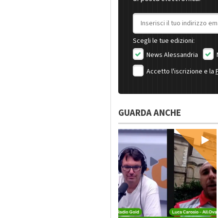
Indirizzo email
Scegli le tue edizioni:
News Alessandria
Accetto l'iscrizione e la
GUARDA ANCHE