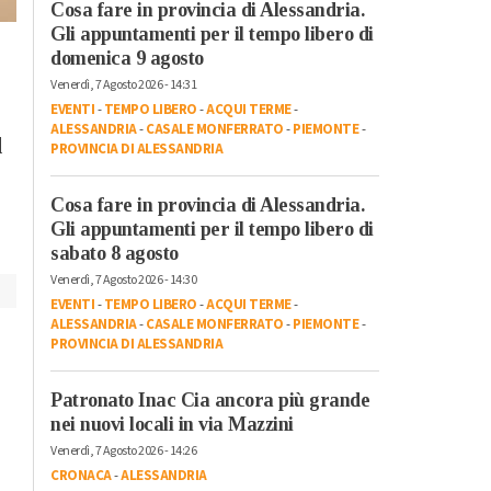
Cosa fare in provincia di Alessandria.
Gli appuntamenti per il tempo libero di
Venerdì, 20 Ottobre 2023 - 13:11
Giovedì, 19 Ottobre 2023 - 05:10
domenica 9 agosto
Sport
Sport
Venerdì, 7 Agosto 2026 - 14:31
Alessandria Calcio,
Aerobica, oro in
EVENTI
-
TEMPO LIBERO
-
ACQUI TERME
-
presidente Benedetto:
Coppa del Mondo p
ALESSANDRIA
-
CASALE MONFERRATO
-
PIEMONTE
-
l
“Contro l’Albinoleffe
la valenzana Lucrez
PROVINCIA DI ALESSANDRIA
deve essere la gara
Rexhepi: “Che
della ripartenza”
emozione cantare
Cosa fare in provincia di Alessandria.
l’inno di Mameli”
Gli appuntamenti per il tempo libero di
sabato 8 agosto
Venerdì, 7 Agosto 2026 - 14:30
EVENTI
-
TEMPO LIBERO
-
ACQUI TERME
-
ALESSANDRIA
-
CASALE MONFERRATO
-
PIEMONTE
-
PROVINCIA DI ALESSANDRIA
Patronato Inac Cia ancora più grande
nei nuovi locali in via Mazzini
Venerdì, 7 Agosto 2026 - 14:26
CRONACA
-
ALESSANDRIA