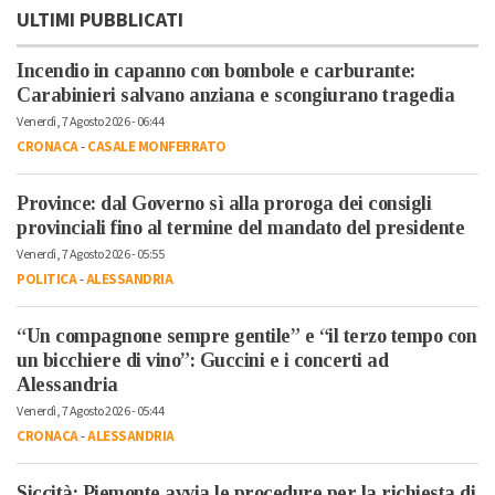
ULTIMI PUBBLICATI
Incendio in capanno con bombole e carburante:
Carabinieri salvano anziana e scongiurano tragedia
Venerdì, 7 Agosto 2026 - 06:44
CRONACA
-
CASALE MONFERRATO
Province: dal Governo sì alla proroga dei consigli
provinciali fino al termine del mandato del presidente
Venerdì, 7 Agosto 2026 - 05:55
POLITICA
-
ALESSANDRIA
“Un compagnone sempre gentile” e “il terzo tempo con
un bicchiere di vino”: Guccini e i concerti ad
Alessandria
Venerdì, 7 Agosto 2026 - 05:44
CRONACA
-
ALESSANDRIA
Siccità: Piemonte avvia le procedure per la richiesta di