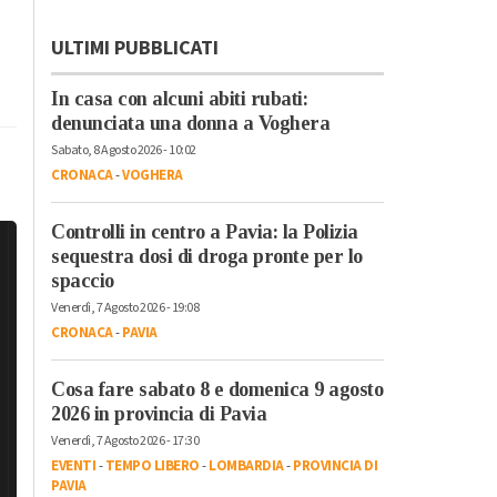
ULTIMI PUBBLICATI
In casa con alcuni abiti rubati:
denunciata una donna a Voghera
Sabato, 8 Agosto 2026 - 10:02
CRONACA
-
VOGHERA
Controlli in centro a Pavia: la Polizia
sequestra dosi di droga pronte per lo
spaccio
Venerdì, 7 Agosto 2026 - 19:08
CRONACA
-
PAVIA
Cosa fare sabato 8 e domenica 9 agosto
2026 in provincia di Pavia
Venerdì, 7 Agosto 2026 - 17:30
EVENTI
-
TEMPO LIBERO
-
LOMBARDIA
-
PROVINCIA DI
PAVIA