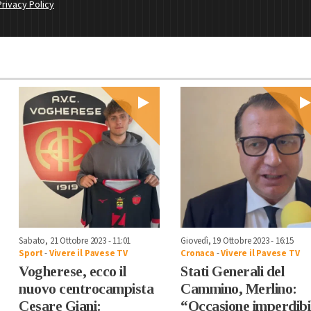
Privacy Policy
Sabato, 21 Ottobre 2023 - 11:01
Giovedì, 19 Ottobre 2023 - 16:15
Sport
-
Vivere il Pavese TV
Cronaca
-
Vivere il Pavese TV
Vogherese, ecco il
Stati Generali del
nuovo centrocampista
Cammino, Merlino:
Cesare Giani:
“Occasione imperdibi