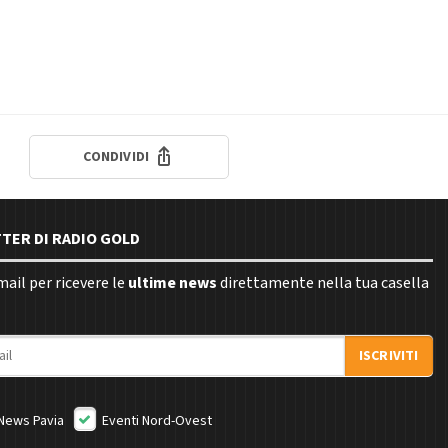
CONDIVIDI
TTER DI RADIO GOLD
email per ricevere le
ultime news
direttamente nella tua casella
ISCRIVITI
News Pavia
Eventi Nord-Ovest