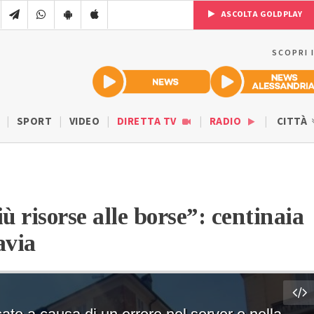
ASCOLTA GOLDPLAY
SCOPRI 
SPORT
VIDEO
DIRETTA TV
RADIO
CITTÀ
iù risorse alle borse”: centinaia
avia