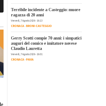
Terribile incidente a Casteggio: muore
ragazza di 20 anni
Venerdì, 7 Agosto 2026 - 16:13
CRONACA
-
BRONI-CASTEGGIO
Gerry Scotti compie 70 anni: i simpatici
auguri del comico e imitatore novese
Claudio Lauretta
Venerdì, 7 Agosto 2026 - 16:01
CRONACA
-
PAVIA
Giovedì, 19 Ottobre 2023 - 16:07
Giovedì, 19 Ottobre 2023 - 15:56
Cronaca
-
Vivere il Pavese TV
Vivere il Pavese TV
Vie Francigene,
Turismo sostenibile
Fracassi: “I cammini
ass. Mazzali: “Pavia
le
un volano per attirare
Oltrepò Pavese