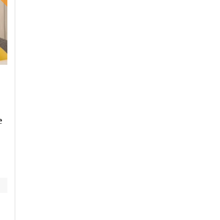
Giovedì, 19 Ottobre 2023 - 15:56
Venerdì, 13 Ottobre 2023 - 17:35
Vivere il Pavese TV
Tempo Libero
-
Vivere il Pa
TV
Turismo sostenibile,
250 anni del Teatro
ass. Mazzali: “Pavia e
Fraschini di Pavia: 
e
Oltrepò Pavese
prove del grande
straordinari, forti
concerto
interessamenti anche
dall’estero”