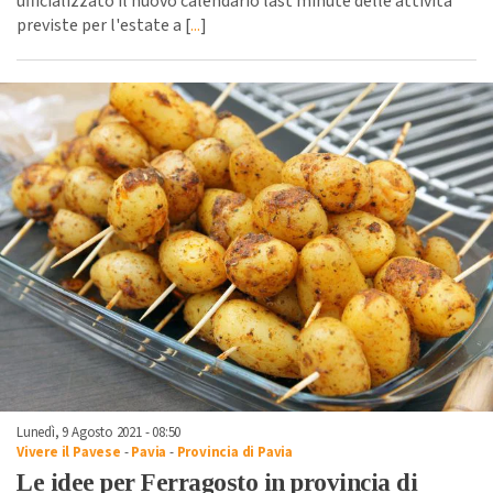
ufficializzato il nuovo calendario last minute delle attività
previste per l'estate a [
...
]
Lunedì, 9 Agosto 2021 - 08:50
Vivere il Pavese
-
Pavia
-
Provincia di Pavia
Le idee per Ferragosto in provincia di