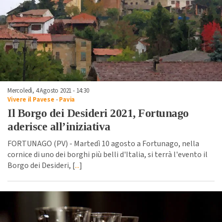
Mercoledì, 4 Agosto 2021 - 14:30
Vivere il Pavese
-
Pavia
Il Borgo dei Desideri 2021, Fortunago
aderisce all’iniziativa
FORTUNAGO (PV) - Martedì 10 agosto a Fortunago, nella
cornice di uno dei borghi più belli d'Italia, si terrà l'evento il
Borgo dei Desideri, [
...
]