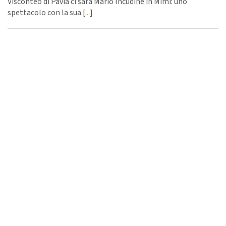
Visconteo di Pavia ci sarà Mario Incudine in Mimì: uno
spettacolo con la sua [
...
]