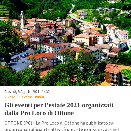
Giovedì, 5 Agosto 2021 - 14:30
Vivere il Pavese
-
Pavia
Gli eventi per l’estate 2021 organizzati
dalla Pro Loco di Ottone
OTTONE (PC) - La Pro Loco di Ottone ha pubblicato sui
propri canali ufficiali le attività previste e organizzate nel