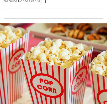
frazione Ponte Crenna [
...
]