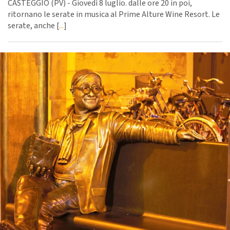
CASTEGGIO (PV) - Giovedì 8 luglio. dalle ore 20 in poi,
ritornano le serate in musica al Prime Alture Wine Resort. Le
serate, anche [
...
]