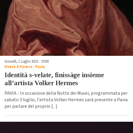
Giovedì, 1 Luglio 2021 - 19:00
Vivere il Pavese
-
Pavia
Identità s-velate, finissàge insieme
all’artista Volker Hermes
PAVIA - In occasione della Notte dei Musei, programmata per
sabato 3 luglio, l’artista Volker Hermes sarà presente a Pavia
per parlare del proprio [
...
]