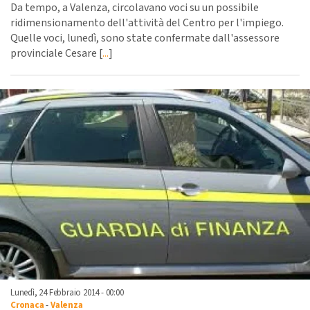
Da tempo, a Valenza, circolavano voci su un possibile
ridimensionamento dell'attività del Centro per l'impiego.
Quelle voci, lunedì, sono state confermate dall'assessore
provinciale Cesare [
...
]
Lunedì, 24 Febbraio 2014 - 00:00
Cronaca
-
Valenza