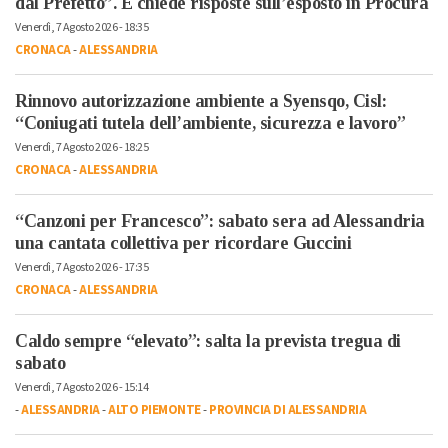
dal Prefetto”. E chiede risposte sull’esposto in Procura
Venerdì, 7 Agosto 2026 - 18:35
CRONACA
-
ALESSANDRIA
Rinnovo autorizzazione ambiente a Syensqo, Cisl:
“Coniugati tutela dell’ambiente, sicurezza e lavoro”
Venerdì, 7 Agosto 2026 - 18:25
CRONACA
-
ALESSANDRIA
“Canzoni per Francesco”: sabato sera ad Alessandria
una cantata collettiva per ricordare Guccini
Venerdì, 7 Agosto 2026 - 17:35
CRONACA
-
ALESSANDRIA
Caldo sempre “elevato”: salta la prevista tregua di
sabato
Venerdì, 7 Agosto 2026 - 15:14
-
ALESSANDRIA
-
ALTO PIEMONTE
-
PROVINCIA DI ALESSANDRIA