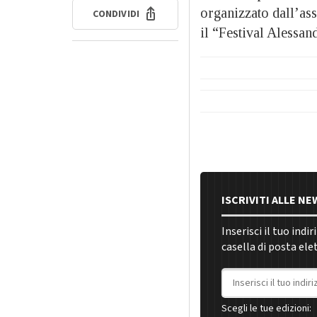
organizzato dall’as
CONDIVIDI
il “Festival Alessa
ISCRIVITI ALLE N
Inserisci il tuo indi
casella di posta ele
Indirizzo email
Scegli le tue edizioni: