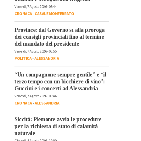
Venerdì, 7 Agosto 2026 - 06:44
CRONACA
-
CASALE MONFERRATO
Province: dal Governo sì alla proroga
dei consigli provinciali fino al termine
del mandato del presidente
Venerdì, 7 Agosto 2026 - 05:55
POLITICA
-
ALESSANDRIA
“Un compagnone sempre gentile” e “il
terzo tempo con un bicchiere di vino”:
Guccini e i concerti ad Alessandria
Venerdì, 7 Agosto 2026 - 05:44
CRONACA
-
ALESSANDRIA
Siccità: Piemonte avvia le procedure
per la richiesta di stato di calamità
naturale
Giovedì, 6 Agosto 2026 - 19:00