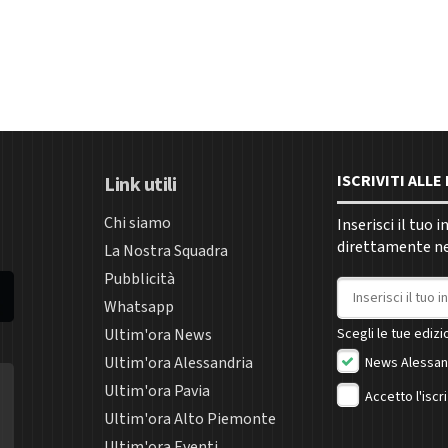
ISCRIVITI ALL
Link utili
Chi siamo
Inserisci il tuo 
direttamente nel
La Nostra Squadra
Pubblicità
Indirizzo email
Whatsapp
Ultim'ora News
Scegli le tue edizio
Ultim'ora Alessandria
News Alessan
Ultim'ora Pavia
Accetto l'iscr
Ultim'ora Alto Piemonte
Ultim'ora Eventi