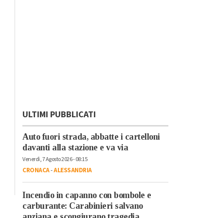
ULTIMI PUBBLICATI
Auto fuori strada, abbatte i cartelloni
davanti alla stazione e va via
Venerdì, 7 Agosto 2026 - 08:15
CRONACA
-
ALESSANDRIA
Incendio in capanno con bombole e
carburante: Carabinieri salvano
anziana e scongiurano tragedia