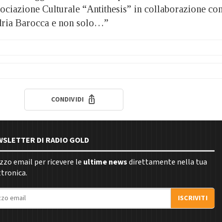
sociazione Culturale “Antithesis” in collaborazione co
ndria Barocca e non solo…”
CONDIVIDI
EWSLETTER DI RADIO GOLD
rizzo email per ricevere le
ultime news
direttamente nella tua
ttronica.
ISCRIVITI