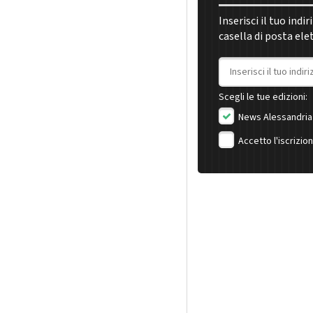
Inserisci il tuo indi
casella di posta ele
Indirizzo email
Scegli le tue edizioni:
News Alessandria
Accetto l'iscrizio