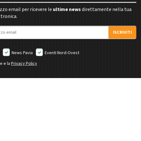
rizzo email per ricevere le
ultime news
direttamente nella tua
ttronica.
ISCRIVITI
News Pavia
Eventi Nord-Ovest
ne e la
Privacy Policy