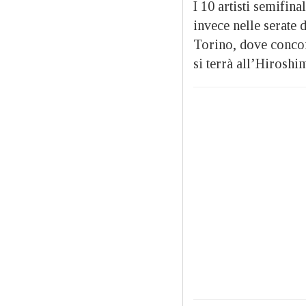
I 10 artisti semifina
invece nelle serate 
Torino, dove concor
si terrà all’Hiros