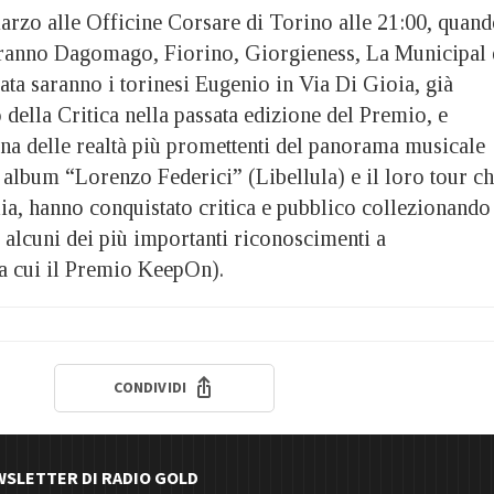
marzo alle Officine Corsare di Torino alle 21:00, quan
saranno Dagomago, Fiorino, Giorgieness, La Municipal 
rata saranno i torinesi Eugenio in Via Di Gioia, già
 della Critica nella passata edizione del Premio, e
una delle realtà più promettenti del panorama musicale
o album “Lorenzo Federici” (Libellula) e il loro tour c
talia, hanno conquistato critica e pubblico collezionando
 alcuni dei più importanti riconoscimenti a
ra cui il Premio KeepOn).
CONDIVIDI
EWSLETTER DI RADIO GOLD