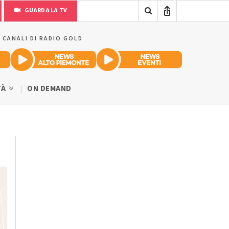
GUARDA LA TV
I CANALI DI RADIO GOLD
TÀ
ON DEMAND