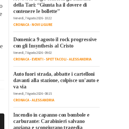
della Tari: “Giunta ha il dovere di
do
contenere le bollette”
e
Venerdì, 7 Agosto 2026 - 10:22
CRONACA
-
NOVI LIGURE
Domenica 9 agosto il rock progressive
con gli Insynthesis al Cristo
he
Venerdì, 7 Agosto 2026 - 09:02
CRONACA
-
EVENTI
-
SPETTACOLI
-
ALESSANDRIA
Auto fuori strada, abbatte i cartelloni
davanti alla stazione, colpisce un’auto e
va via
Venerdì, 7 Agosto 2026 - 08:15
CRONACA
-
ALESSANDRIA
Incendio in capanno con bombole e
carburante: Carabinieri salvano
anziana e scongiurano tragedia