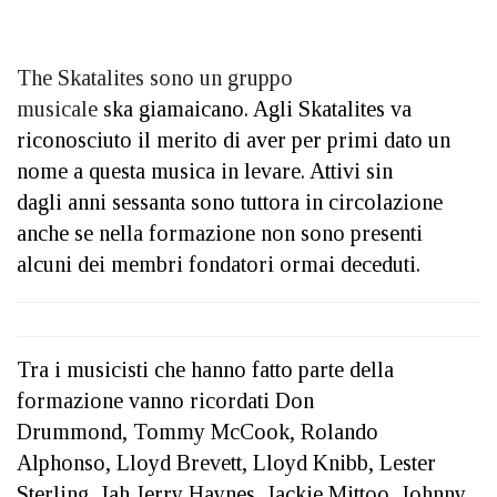
The Skatalites
sono un gruppo
musicale
ska
giamaicano. Agli Skatalites va
riconosciuto il merito di aver per primi dato un
nome a questa musica in levare. Attivi sin
dagli
anni sessanta
sono tuttora in circolazione
anche se nella formazione non sono presenti
alcuni dei membri fondatori ormai deceduti.
Tra i musicisti che hanno fatto parte della
formazione vanno ricordati
Don
Drummond,
Tommy McCook,
Rolando
Alphonso,
Lloyd Brevett,
Lloyd Knibb,
Lester
Sterling,
Jah Jerry Haynes,
Jackie Mittoo,
Johnny