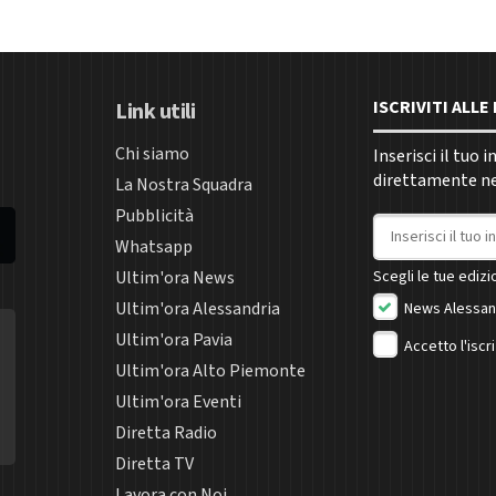
ISCRIVITI ALL
Link utili
Chi siamo
Inserisci il tuo 
direttamente nel
La Nostra Squadra
Pubblicità
Indirizzo email
Whatsapp
Ultim'ora News
Scegli le tue edizio
Ultim'ora Alessandria
News Alessan
Ultim'ora Pavia
Accetto l'iscr
Ultim'ora Alto Piemonte
Ultim'ora Eventi
Diretta Radio
Diretta TV
Lavora con Noi