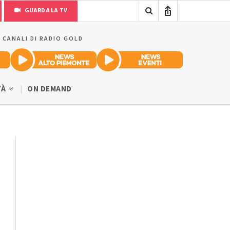
GUARDA LA TV
I CANALI DI RADIO GOLD
TÀ
ON DEMAND