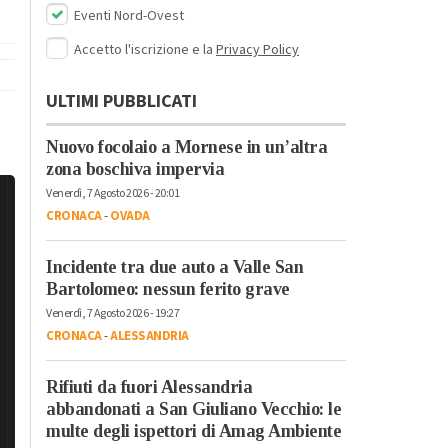
Eventi Nord-Ovest
Accetto l'iscrizione e la
Privacy Policy
ULTIMI PUBBLICATI
Nuovo focolaio a Mornese in un’altra
zona boschiva impervia
Venerdì, 7 Agosto 2026 - 20:01
CRONACA
-
OVADA
Incidente tra due auto a Valle San
Bartolomeo: nessun ferito grave
Venerdì, 7 Agosto 2026 - 19:27
CRONACA
-
ALESSANDRIA
Rifiuti da fuori Alessandria
abbandonati a San Giuliano Vecchio: le
multe degli ispettori di Amag Ambiente