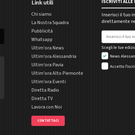
ISCRIVITI ALL
Link utili
Chi siamo
Inserisci il tuo 
direttamente nel
La Nostra Squadra
Pubblicità
Indirizzo email
Whatsapp
Ultim'ora News
Scegli le tue edizio
Ultim'ora Alessandria
News Alessan
Ultim'ora Pavia
Accetto l'iscr
Ultim'ora Alto Piemonte
Ultim'ora Eventi
Diretta Radio
Diretta TV
Lavora con Noi
CONTATTACI