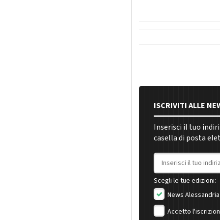
ISCRIVITI ALLE N
Inserisci il tuo indi
casella di posta ele
Indirizzo email
Scegli le tue edizioni:
News Alessandria
Accetto l'iscrizio