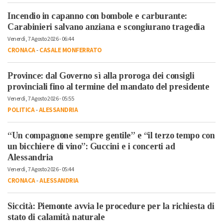
Incendio in capanno con bombole e carburante:
Carabinieri salvano anziana e scongiurano tragedia
Venerdì, 7 Agosto 2026 - 06:44
CRONACA
-
CASALE MONFERRATO
Province: dal Governo sì alla proroga dei consigli
provinciali fino al termine del mandato del presidente
Venerdì, 7 Agosto 2026 - 05:55
POLITICA
-
ALESSANDRIA
“Un compagnone sempre gentile” e “il terzo tempo con
un bicchiere di vino”: Guccini e i concerti ad
Alessandria
Venerdì, 7 Agosto 2026 - 05:44
CRONACA
-
ALESSANDRIA
Siccità: Piemonte avvia le procedure per la richiesta di
stato di calamità naturale