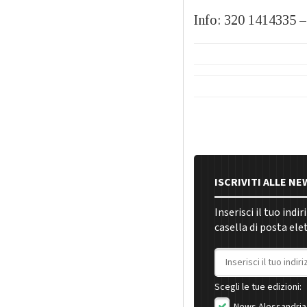
Info: 320 1414335 
ISCRIVITI ALLE N
Inserisci il tuo indi
casella di posta ele
Indirizzo email
Scegli le tue edizioni:
News Alessandria