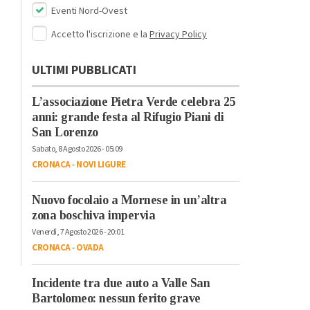
Eventi Nord-Ovest
Accetto l'iscrizione e la
Privacy Policy
ULTIMI PUBBLICATI
L’associazione Pietra Verde celebra 25
anni: grande festa al Rifugio Piani di
San Lorenzo
Sabato, 8 Agosto 2026 - 05:09
CRONACA
-
NOVI LIGURE
Nuovo focolaio a Mornese in un’altra
zona boschiva impervia
Venerdì, 7 Agosto 2026 - 20:01
CRONACA
-
OVADA
Incidente tra due auto a Valle San
Bartolomeo: nessun ferito grave