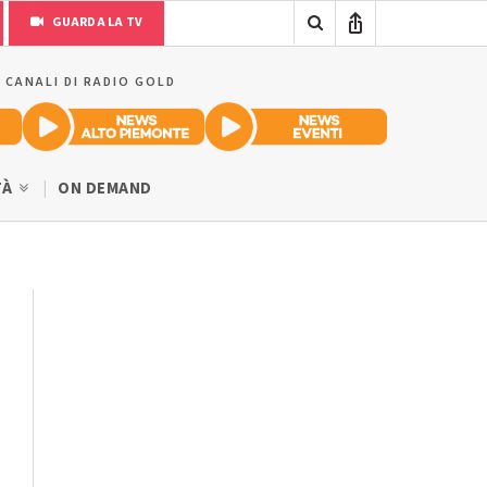
GUARDA LA TV
I CANALI DI RADIO GOLD
TÀ
ON DEMAND