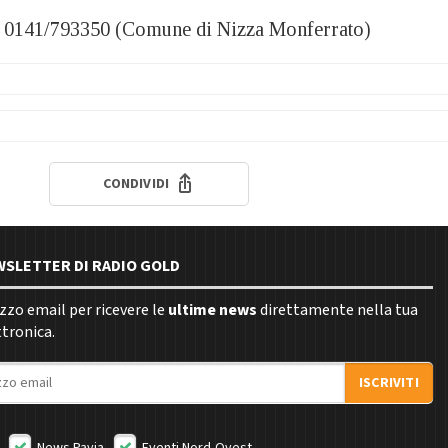
– 0141/793350 (Comune di Nizza Monferrato)
CONDIVIDI
EWSLETTER DI RADIO GOLD
rizzo email per ricevere le
ultime news
direttamente nella tua
ttronica.
ISCRIVITI
News Pavia
Eventi Nord-Ovest