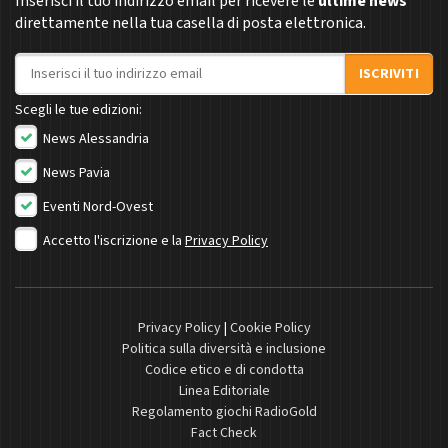
Inserisci il tuo indirizzo email per ricevere le
ultime news
direttamente nella tua casella di posta elettronica.
Indirizzo email
ISCRIVITI
Scegli le tue edizioni:
News Alessandria
News Pavia
Eventi Nord-Ovest
Accetto l'iscrizione e la
Privacy Policy
Privacy Policy
|
Cookie Policy
Politica sulla diversità e inclusione
Codice etico e di condotta
Linea Editoriale
Regolamento giochi RadioGold
Fact Check