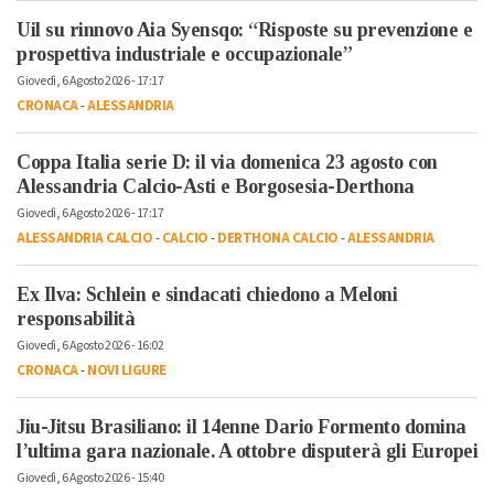
Uil su rinnovo Aia Syensqo: “Risposte su prevenzione e
prospettiva industriale e occupazionale”
Giovedì, 6 Agosto 2026 - 17:17
CRONACA
-
ALESSANDRIA
Coppa Italia serie D: il via domenica 23 agosto con
Alessandria Calcio-Asti e Borgosesia-Derthona
Giovedì, 6 Agosto 2026 - 17:17
ALESSANDRIA CALCIO
-
CALCIO
-
DERTHONA CALCIO
-
ALESSANDRIA
Ex Ilva: Schlein e sindacati chiedono a Meloni
responsabilità
Giovedì, 6 Agosto 2026 - 16:02
CRONACA
-
NOVI LIGURE
Jiu-Jitsu Brasiliano: il 14enne Dario Formento domina
l’ultima gara nazionale. A ottobre disputerà gli Europei
Giovedì, 6 Agosto 2026 - 15:40