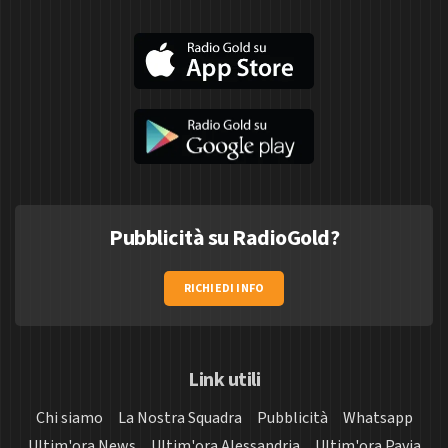
Pubblicità su RadioGold?
RICHIEDI INFO
Link utili
Chi siamo
La Nostra Squadra
Pubblicità
Whatsapp
Ultim'ora News
Ultim'ora Alessandria
Ultim'ora Pavia