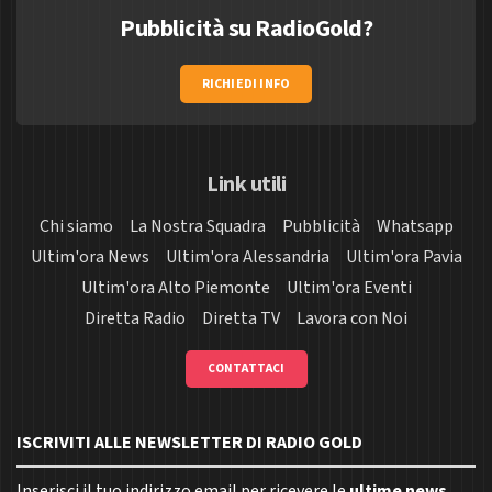
Pubblicità su RadioGold?
RICHIEDI INFO
Link utili
Chi siamo
La Nostra Squadra
Pubblicità
Whatsapp
Ultim'ora News
Ultim'ora Alessandria
Ultim'ora Pavia
Ultim'ora Alto Piemonte
Ultim'ora Eventi
Diretta Radio
Diretta TV
Lavora con Noi
CONTATTACI
ISCRIVITI ALLE NEWSLETTER DI RADIO GOLD
Inserisci il tuo indirizzo email per ricevere le
ultime news