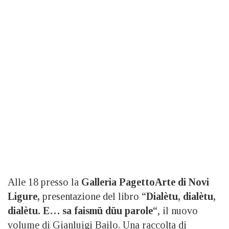
Alle 18 presso la
Galleria PagettoArte di Novi
Ligure,
presentazione del libro “
Dialètu, dialètu,
dialètu. E… sa faism
ü d
üu parole
“, il nuovo
volume di Gianluigi Bailo. Una raccolta di