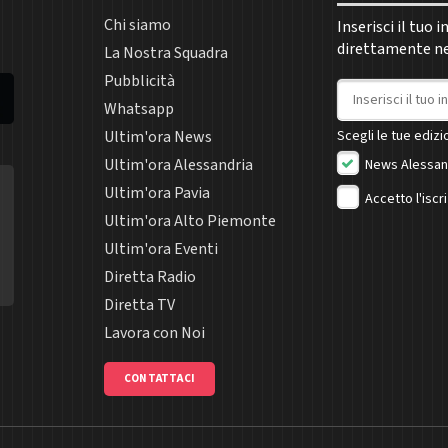
Chi siamo
Inserisci il tuo 
direttamente nel
La Nostra Squadra
Pubblicità
Indirizzo email
Whatsapp
Ultim'ora News
Scegli le tue edizio
Ultim'ora Alessandria
News Alessan
Ultim'ora Pavia
Accetto l'iscr
Ultim'ora Alto Piemonte
Ultim'ora Eventi
Diretta Radio
Diretta TV
Lavora con Noi
CONTATTACI