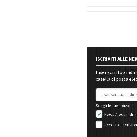
ISCRIVITI ALLE N
Inserisci il tuo indi
casella di posta ele
Indirizzo email
Scegli le tue edizioni:
News Alessandria
Accetto l'iscrizio