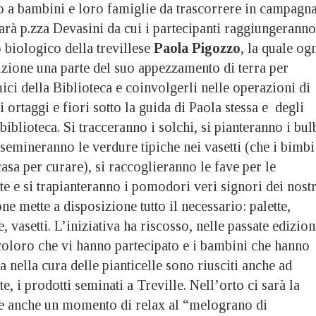
 a bambini e loro famiglie da trascorrere in campagn
sarà p.zza Devasini da cui i partecipanti raggiungeranno
o biologico della trevillese
Paola Pigozzo
, la quale og
izione una parte del suo appezzamento di terra per
mici della Biblioteca e coinvolgerli nelle operazioni di
 ortaggi e fiori sotto la guida di Paola stessa e degli
 biblioteca. Si tracceranno i solchi, si pianteranno i bul
i semineranno le verdure tipiche nei vasetti (che i bimbi
asa per curare), si raccoglieranno le fave per le
te e si trapianteranno i pomodori veri signori dei nostr
ne mette a disposizione tutto il necessario: palette,
, vasetti. L’iniziativa ha riscosso, nelle passate edizion
coloro che vi hanno partecipato e i bambini che hanno
a nella cura delle pianticelle sono riusciti anche ad
te, i prodotti seminati a Treville. Nell’orto ci sarà la
are anche un momento di relax al “melograno di