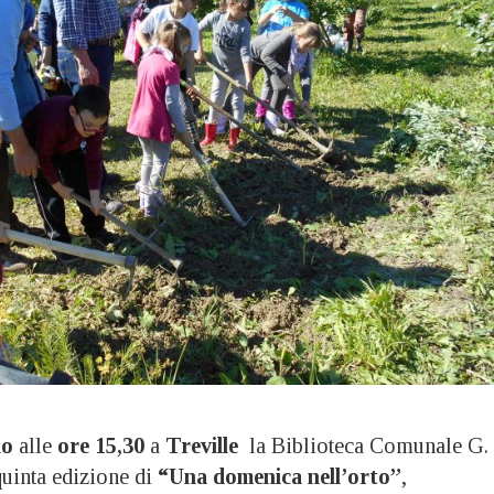
io
alle
ore 15,30
a
Treville
la Biblioteca Comunale G.
quinta edizione di
“Una domenica nell’orto”
,