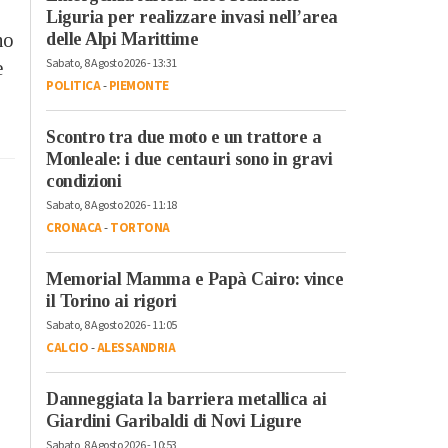
Liguria per realizzare invasi nell’area
no
delle Alpi Marittime
Sabato, 8 Agosto 2026 - 13:31
e
POLITICA
-
PIEMONTE
Scontro tra due moto e un trattore a
Monleale: i due centauri sono in gravi
condizioni
Sabato, 8 Agosto 2026 - 11:18
CRONACA
-
TORTONA
Memorial Mamma e Papà Cairo: vince
il Torino ai rigori
Sabato, 8 Agosto 2026 - 11:05
CALCIO
-
ALESSANDRIA
Danneggiata la barriera metallica ai
Giardini Garibaldi di Novi Ligure
Sabato, 8 Agosto 2026 - 10:53