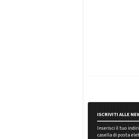
ISCRIVITI ALLE N
Inserisci il tuo indi
casella di posta ele