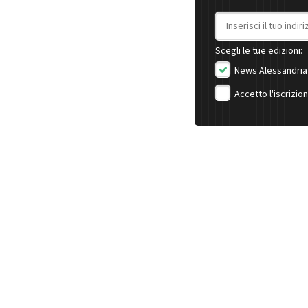
Indirizzo email
Scegli le tue edizioni:
News Alessandria
Accetto l'iscrizio