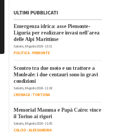
ULTIMI PUBBLICATI
Emergenza idrica: asse Piemonte-
Liguria per realizzare invasi nell’area
delle Alpi Marittime
Sabato, 8 Agosto 2026 - 13:31
POLITICA
-
PIEMONTE
Scontro tra due moto e un trattore a
Monleale: i due centauri sono in gravi
condizioni
Sabato, 8 Agosto 2026 - 11:18
CRONACA
-
TORTONA
Memorial Mamma e Papà Cairo: vince
il Torino ai rigori
Sabato, 8 Agosto 2026 - 11:05
CALCIO
-
ALESSANDRIA