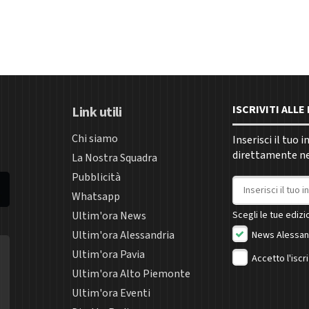
ISCRIVITI ALL
Link utili
Chi siamo
Inserisci il tuo 
direttamente nel
La Nostra Squadra
Pubblicità
Indirizzo email
Whatsapp
Ultim'ora News
Scegli le tue edizio
Ultim'ora Alessandria
News Alessan
Ultim'ora Pavia
Accetto l'iscr
Ultim'ora Alto Piemonte
Ultim'ora Eventi