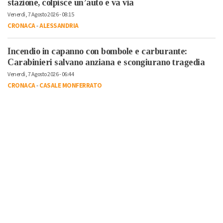
stazione, colpisce un’auto e va via
Venerdì, 7 Agosto 2026 - 08:15
CRONACA
-
ALESSANDRIA
Incendio in capanno con bombole e carburante:
Carabinieri salvano anziana e scongiurano tragedia
Venerdì, 7 Agosto 2026 - 06:44
CRONACA
-
CASALE MONFERRATO