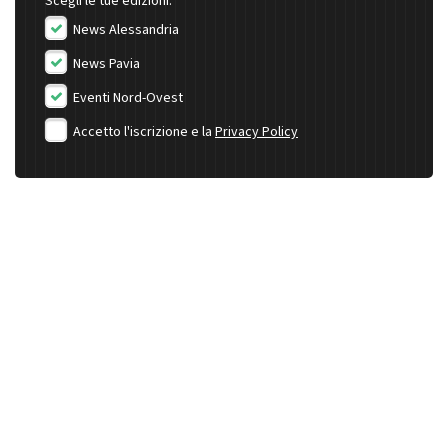
Scegli le tue edizioni:
News Alessandria
News Pavia
Eventi Nord-Ovest
Accetto l'iscrizione e la
Privacy Policy