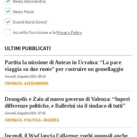
News Alessandria
News Pavia
Eventi Nord-Ovest
Accetto l'iscrizione e la
Privacy Policy
ULTIMI PUBBLICATI
Partita la missione di Anteas in Ucraina: “La pace
viaggia su due ruote” per costruire un gemellaggio
Giovedì, 6 Agosto 2026 - 08:18
CRONACA
-
ALESSANDRIA
Deangelis e Zaio al nuovo governo di Valenza: “Superi
differenze politiche, e Ballerini sia il sindaco di tutti”
Giovedì, 6 Agosto 2026 - 07:56
CRONACA
-
POLITICA
-
VALENZA
Incendi, il Wwf lancia l’allarme: roghi anomali anche