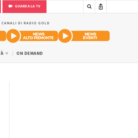
GUARDA LA TV
I CANALI DI RADIO GOLD
TÀ
ON DEMAND