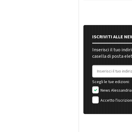
ISCRIVITI ALLE N
Inserisci il tuo indi
casella di posta ele
Indirizzo email
Scegli le tue edizioni:
News Alessandria
Accetto l'iscrizio