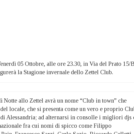
dì 05 Ottobre, alle ore 23.30, in Via del Prato 15/B
gurerà la Stagione invernale dello Zettel Club.
dì Notte allo Zettel avrà un nome “Club in town” che
 del locale, che si presenta come un vero e proprio Clu
 di Alessandria; ad alternarsi in consolle i migliori djs 
azionale fra cui nomi di spicco come Filippo
Pain, Francesco Sarzi, Carlo Sazio, Riccardo Celletti,