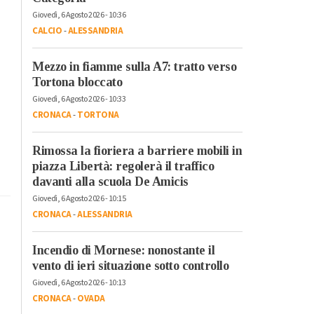
Giovedì, 6 Agosto 2026 - 10:36
CALCIO
-
ALESSANDRIA
Mezzo in fiamme sulla A7: tratto verso
Tortona bloccato
Giovedì, 6 Agosto 2026 - 10:33
CRONACA
-
TORTONA
Rimossa la fioriera a barriere mobili in
piazza Libertà: regolerà il traffico
davanti alla scuola De Amicis
Giovedì, 6 Agosto 2026 - 10:15
CRONACA
-
ALESSANDRIA
Incendio di Mornese: nonostante il
vento di ieri situazione sotto controllo
Giovedì, 6 Agosto 2026 - 10:13
CRONACA
-
OVADA