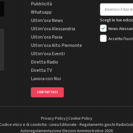
Pubblicità
Indirizzo email
Whatsapp
Ultim'ora News
Scegli le tue edizio
Ultim'ora Alessandria
News Alessan
Ultim'ora Pavia
Accetto l'iscr
Ultim'ora Alto Piemonte
Ultim'ora Eventi
Diretta Radio
Diretta TV
Lavora con Noi
CONTATTACI
Privacy Policy
|
Cookie Policy
Codice etico e di condotta
-
Linea Editoriale
-
Regolamento giochi RadioGol
Autoregolamentazione Elezioni Amministrative 2026