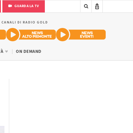
GUARDA LA TV
I CANALI DI RADIO GOLD
TÀ
ON DEMAND