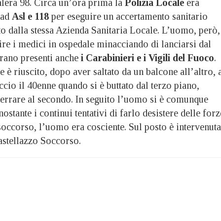
alera 98. Circa un’ora prima la
Polizia Locale
era
 ad
Asl e 118
per eseguire un accertamento sanitario
to dalla stessa Azienda Sanitaria Locale. L’uomo, però,
guire i medici in ospedale minacciando di lanciarsi dal
erano presenti anche
i Carabinieri e i Vigili del Fuoco
.
è riuscito, dopo aver saltato da un balcone all’altro, 
ccio il 40enne quando si è buttato dal terzo piano,
tterrare al secondo. In seguito l’uomo si è comunque
ostante i continui tentativi di farlo desistere delle forz
soccorso, l’uomo era cosciente. Sul posto è intervenuta
stellazzo Soccorso.