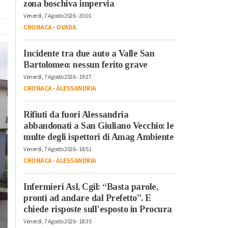
zona boschiva impervia
Venerdì, 7 Agosto 2026 - 20:01
CRONACA
-
OVADA
Incidente tra due auto a Valle San
Bartolomeo: nessun ferito grave
Venerdì, 7 Agosto 2026 - 19:27
CRONACA
-
ALESSANDRIA
Rifiuti da fuori Alessandria
abbandonati a San Giuliano Vecchio: le
multe degli ispettori di Amag Ambiente
Venerdì, 7 Agosto 2026 - 18:51
CRONACA
-
ALESSANDRIA
Infermieri Asl, Cgil: “Basta parole,
pronti ad andare dal Prefetto”. E
chiede risposte sull’esposto in Procura
Venerdì, 7 Agosto 2026 - 18:35