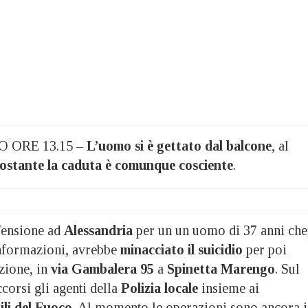
ORE 13.15 –
L’uomo si è gettato dal balcone
, al
stante la caduta è comunque cosciente
.
ensione ad
Alessandria
per un un uomo di 37 anni che
informazioni, avrebbe
minacciato il suicidio
per poi
zione, in
via Gambalera 95
a
Spinetta
Marengo
. Sul
corsi gli agenti della
Polizia locale
insieme ai
ili del Fuoco
. Al momento le operazioni sono ancora 