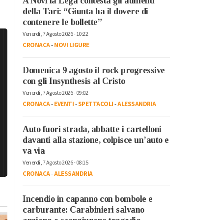
A Novi la Lega contesta gli aumenti
della Tari: “Giunta ha il dovere di
contenere le bollette”
Venerdì, 7 Agosto 2026 - 10:22
CRONACA
-
NOVI LIGURE
Domenica 9 agosto il rock progressive
con gli Insynthesis al Cristo
Venerdì, 7 Agosto 2026 - 09:02
CRONACA
-
EVENTI
-
SPETTACOLI
-
ALESSANDRIA
Auto fuori strada, abbatte i cartelloni
davanti alla stazione, colpisce un’auto e
va via
Venerdì, 7 Agosto 2026 - 08:15
CRONACA
-
ALESSANDRIA
Incendio in capanno con bombole e
carburante: Carabinieri salvano