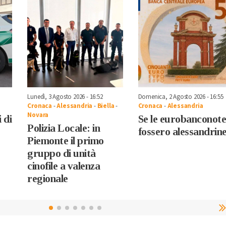
Lunedì, 3 Agosto 2026 - 16:52
Domenica, 2 Agosto 2026 - 16:55
Cronaca
-
Alessandria
-
Biella
-
Cronaca
-
Alessandria
Novara
 di
Se le eurobanconot
Polizia Locale: in
fossero alessandrin
Piemonte il primo
gruppo di unità
cinofile a valenza
regionale