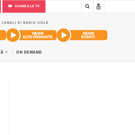
GUARDA LA TV
I CANALI DI RADIO GOLD
TÀ
ON DEMAND