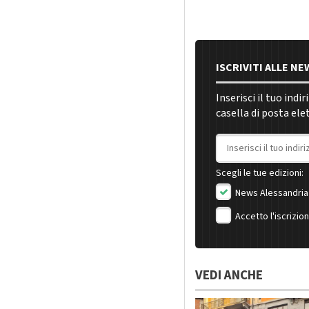
ISCRIVITI ALLE N
Inserisci il tuo indi
casella di posta ele
Indirizzo email
Scegli le tue edizioni:
News Alessandria
Accetto l'iscrizio
VEDI ANCHE