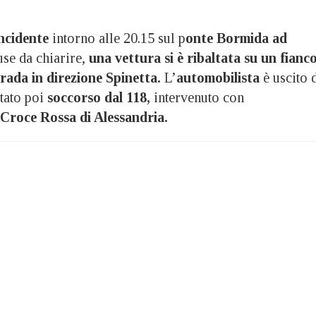
ncidente
intorno alle 20.15 sul p
onte Bormida ad
use da chiarire,
una vettura si è ribaltata su un fianc
trada in direzione Spinetta.
L’
automobilista
è uscito 
tato poi
soccorso dal 118,
intervenuto con
Croce Rossa di Alessandria.