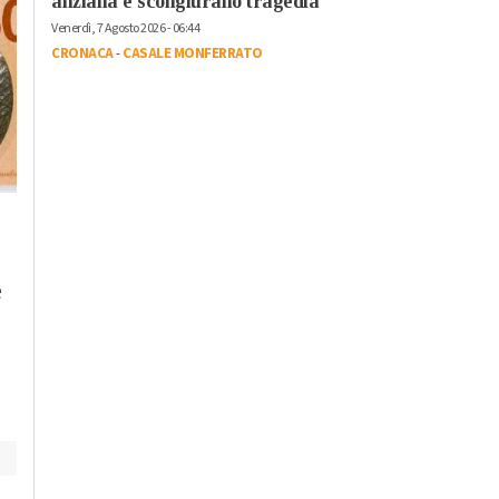
anziana e scongiurano tragedia
Venerdì, 7 Agosto 2026 - 06:44
CRONACA
-
CASALE MONFERRATO
Giovedì, 6 Agosto 2026 - 05:15
Martedì, 4 Agosto 2026 - 18:50
Altri Sport
-
Alessandria
Politica
-
Alessandria
e
Alessandria Volley,
Amag Ambiente,
e
altre novità nello
Roggero (Lega): “L
staff: la nutrizionista
cessione certifica
Napodano e il
l’inadeguatezza di ch
fisioterapista Aita
amministra”