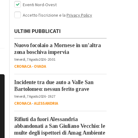
Eventi Nord-Ovest
Accetto l'iscrizione e la
Privacy Policy
ULTIMI PUBBLICATI
Nuovo focolaio a Mornese in un’altra
zona boschiva impervia
Venerdì, 7 Agosto 2026 - 20:01
CRONACA
-
OVADA
Incidente tra due auto a Valle San
Bartolomeo: nessun ferito grave
Venerdì, 7 Agosto 2026 - 19:27
CRONACA
-
ALESSANDRIA
Rifiuti da fuori Alessandria
abbandonati a San Giuliano Vecchio: le
multe degli ispettori di Amag Ambiente