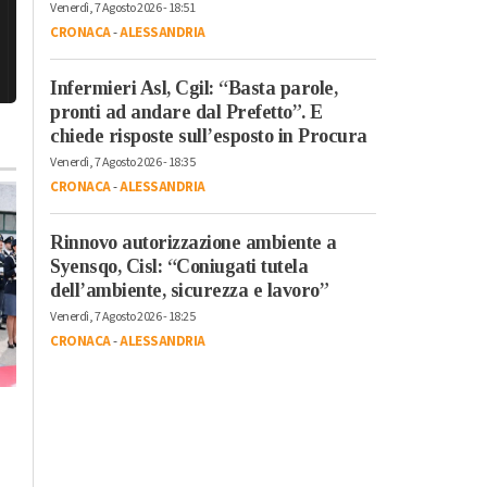
Venerdì, 7 Agosto 2026 - 18:51
CRONACA
-
ALESSANDRIA
Infermieri Asl, Cgil: “Basta parole,
pronti ad andare dal Prefetto”. E
chiede risposte sull’esposto in Procura
Venerdì, 7 Agosto 2026 - 18:35
CRONACA
-
ALESSANDRIA
Rinnovo autorizzazione ambiente a
Syensqo, Cisl: “Coniugati tutela
dell’ambiente, sicurezza e lavoro”
Venerdì, 7 Agosto 2026 - 18:25
CRONACA
-
ALESSANDRIA
Giovedì, 30 Luglio 2026 - 17:46
Cronaca
-
Alessandria
Mercoledì, 5 Agosto 2026 - 14:30
Sicurezza estiva:
Cronaca
-
Alessandria
contro degrado e
Ad Alessandria il
situazioni moleste più
giuramento di 367