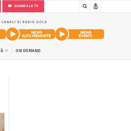
GUARDA LA TV
I CANALI DI RADIO GOLD
TÀ
ON DEMAND