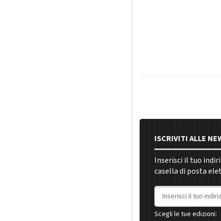
ISCRIVITI ALLE N
Inserisci il tuo indi
casella di posta ele
Indirizzo email
Scegli le tue edizioni: