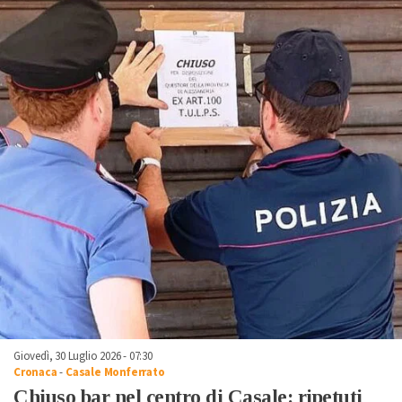
Giovedì, 30 Luglio 2026 - 07:30
Cronaca
-
Casale Monferrato
Chiuso bar nel centro di Casale: ripetuti