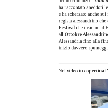
primo romanzo
“
Tutto 
ha raccontato aneddoti leg
e ha scherzato anche sui 
regista alessandrino che q
Festival
che insieme al
F
a
ll’Ottobre Alessandrin
Alessandria fino alla fin
inizio davvero spumeggi
Nel
video in copertina l