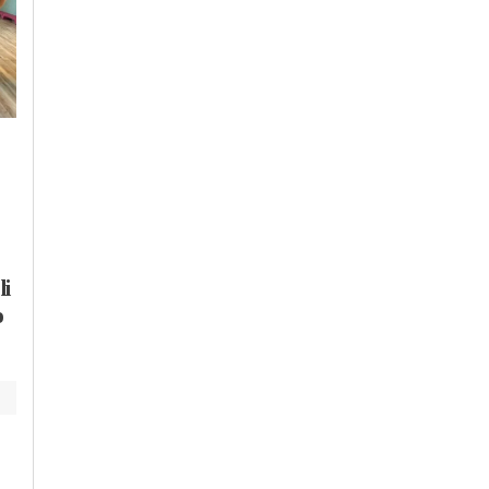
Venerdì, 31 Luglio 2026 - 05:27
Giovedì, 30 Luglio 2026 - 18:02
Cronaca
-
Alessandria
Cronaca
-
Acqui Terme
-
Alessandria
-
Alto Piemonte
Coordinamento per la
Provincia di Alessandria
Palestina ai medici
Giovedì bollente: a
alessandrini:
Acqui raggiunti i 39
“Boicottate farmaci
Temperature bollen
li
che sostengono la
anche ad Asti e Tor
o
guerra”