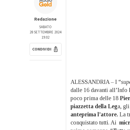
Redazione
SABATO
28 SETTEMBRE 2024
19:02
CONDIVIDI
ALESSANDRIA – I “
sup
dalle 16 davanti all’Inf
poco prima delle 18
Pie
piazzetta della Leg
a, gl
anteprima l’attore.
La t
conquistato tutti. Ai
micr