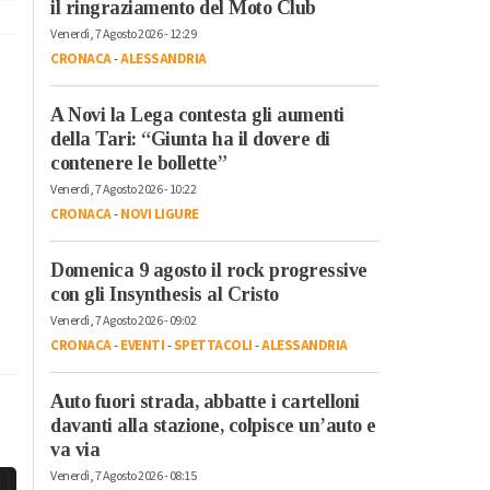
il ringraziamento del Moto Club
Venerdì, 7 Agosto 2026 - 12:29
CRONACA
-
ALESSANDRIA
A Novi la Lega contesta gli aumenti
della Tari: “Giunta ha il dovere di
contenere le bollette”
Venerdì, 7 Agosto 2026 - 10:22
CRONACA
-
NOVI LIGURE
Domenica 9 agosto il rock progressive
con gli Insynthesis al Cristo
Venerdì, 7 Agosto 2026 - 09:02
CRONACA
-
EVENTI
-
SPETTACOLI
-
ALESSANDRIA
Auto fuori strada, abbatte i cartelloni
davanti alla stazione, colpisce un’auto e
va via
Venerdì, 7 Agosto 2026 - 08:15