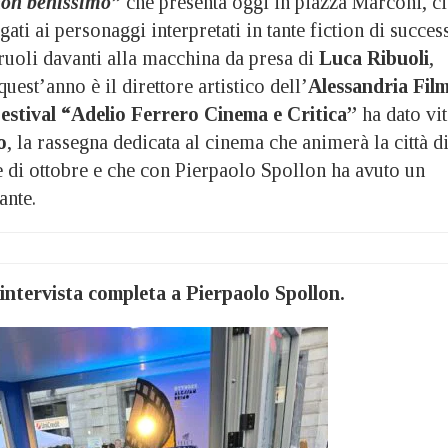
non benissimo”
che presenta oggi in piazza Marconi, ci
ati ai personaggi interpretati in tante fiction di succes
ruoli davanti alla macchina da presa di
Luca Ribuoli
,
uest’anno è il direttore artistico dell’
Alessandria Fil
estival “Adelio Ferrero Cinema e Critica”
ha dato vit
o
, la rassegna dedicata al cinema che animerà la città d
e di ottobre e che con Pierpaolo Spollon ha avuto un
ante.
’intervista completa a Pierpaolo Spollon.