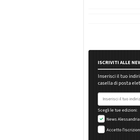
ISCRIVITI ALLE N
Inserisci il tuo indi
casella di posta ele
Indirizzo email
Scegli le tue edizioni:
News Alessandria
Accetto l'iscrizio