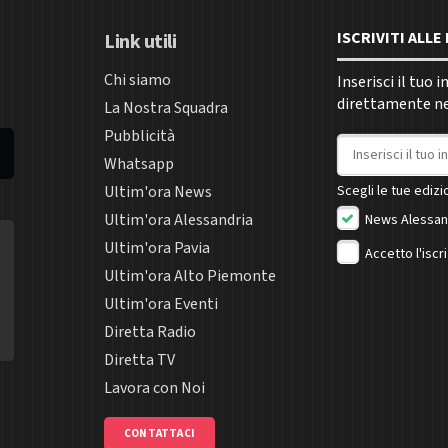
ISCRIVITI ALL
Link utili
Chi siamo
Inserisci il tuo 
direttamente nel
La Nostra Squadra
Pubblicità
Indirizzo email
Whatsapp
Ultim'ora News
Scegli le tue edizio
Ultim'ora Alessandria
News Alessan
Ultim'ora Pavia
Accetto l'iscr
Ultim'ora Alto Piemonte
Ultim'ora Eventi
Diretta Radio
Diretta TV
Lavora con Noi
CONTATTACI