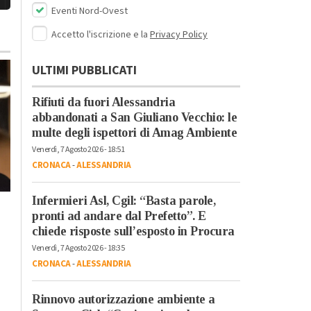
Eventi Nord-Ovest
Accetto l'iscrizione e la
Privacy Policy
ULTIMI PUBBLICATI
Rifiuti da fuori Alessandria
abbandonati a San Giuliano Vecchio: le
multe degli ispettori di Amag Ambiente
Venerdì, 31 Luglio 2026 - 12:37
Venerdì, 7 Agosto 2026 - 18:51
Cronaca
-
Alessandria
-
Alto
CRONACA
-
ALESSANDRIA
Piemonte
-
Provincia di
Alessandria
Infermieri Asl, Cgil: “Basta parole,
Allerta gialla per
Venerdì, 7 Agosto 2026 - 12:29
pronti ad andare dal Prefetto”. E
Cronaca
-
Alessandria
temporali e
chiede risposte sull’esposto in Procura
Motoraduno
grandinate in serata
Venerdì, 7 Agosto 2026 - 18:35
Madonnina dei
CRONACA
-
ALESSANDRIA
Centauri: il
ringraziamento del
Rinnovo autorizzazione ambiente a
Moto Club