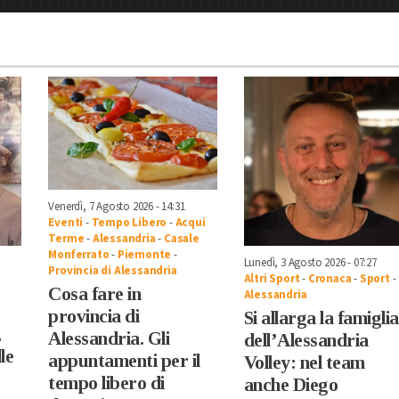
Venerdì, 7 Agosto 2026 - 14:31
Eventi
-
Tempo Libero
-
Acqui
Terme
-
Alessandria
-
Casale
Monferrato
-
Piemonte
-
Lunedì, 3 Agosto 2026 - 07:27
Provincia di Alessandria
Altri Sport
-
Cronaca
-
Sport
-
Cosa fare in
Alessandria
provincia di
Si allarga la famiglia
,
Alessandria. Gli
dell’Alessandria
le
appuntamenti per il
Volley: nel team
tempo libero di
anche Diego