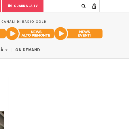
GUARDA LA TV
I CANALI DI RADIO GOLD
TÀ
ON DEMAND