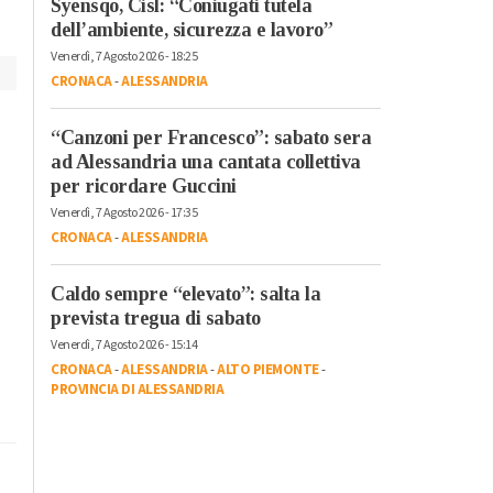
Syensqo, Cisl: “Coniugati tutela
dell’ambiente, sicurezza e lavoro”
Venerdì, 7 Agosto 2026 - 18:25
CRONACA
-
ALESSANDRIA
“Canzoni per Francesco”: sabato sera
ad Alessandria una cantata collettiva
per ricordare Guccini
Venerdì, 7 Agosto 2026 - 17:35
CRONACA
-
ALESSANDRIA
Caldo sempre “elevato”: salta la
prevista tregua di sabato
Venerdì, 7 Agosto 2026 - 15:14
CRONACA
-
ALESSANDRIA
-
ALTO PIEMONTE
-
PROVINCIA DI ALESSANDRIA