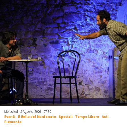
Mercoledì, 5 Agosto 2026 - 07:30
Eventi
-
Il Bello del Monferrato
-
Speciali
-
Tempo Libero
-
Asti
-
Piemonte