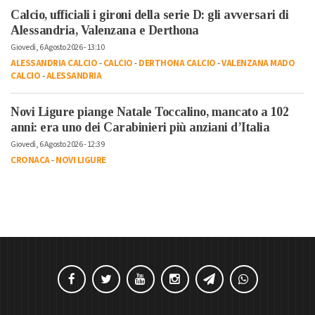
Calcio, ufficiali i gironi della serie D: gli avversari di
Alessandria, Valenzana e Derthona
Giovedì, 6 Agosto 2026 - 13:10
ALESSANDRIA CALCIO
-
CALCIO
-
DERTHONA CALCIO
-
VALENZANA MADO
CALCIO
-
ALESSANDRIA
Novi Ligure piange Natale Toccalino, mancato a 102
anni: era uno dei Carabinieri più anziani d’Italia
Giovedì, 6 Agosto 2026 - 12:39
CRONACA
-
NOVI LIGURE