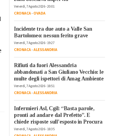
Venerdì, 7 Agosto 2026 - 20:01
CRONACA
-
OVADA
l
Incidente tra due auto a Valle San
Bartolomeo: nessun ferito grave
Venerdì, 7 Agosto 2026 - 19:27
CRONACA
-
ALESSANDRIA
e
Rifiuti da fuori Alessandria
abbandonati a San Giuliano Vecchio: le
multe degli ispettori di Amag Ambiente
Venerdì, 7 Agosto 2026 - 18:51
CRONACA
-
ALESSANDRIA
Infermieri Asl, Cgil: “Basta parole,
pronti ad andare dal Prefetto”. E
chiede risposte sull’esposto in Procura
Venerdì, 7 Agosto 2026 - 18:35
CRONACA
-
ALESSANDRIA