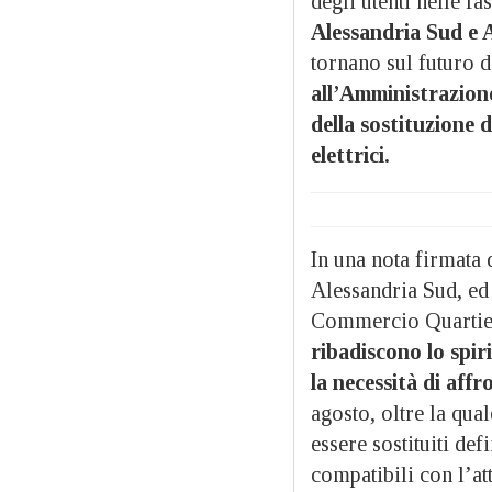
degli utenti nelle fa
Alessandria Sud e 
tornano sul futuro 
all’Amministrazion
della sostituzione d
elettrici.
In una nota firmata
Alessandria Sud, e
Commercio Quartiere
ribadiscono lo spir
la necessità di affr
agosto, oltre la qua
essere sostituiti def
compatibili con l’at