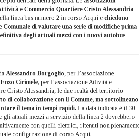
sce più delicate della giornata. Le
associazioni
Attività e Commercio Quartiere Cristo Alessandria
della linea bus numero 2 in corso Acqui e
chiedono
e Comunale di valutare una serie di modifiche prima
efinitiva degli attuali mezzi con i nuovi autobus
 da
Alessandro Borgoglio
, per l’associazione
d
Enzo Cirimele
, per l’associazione Attività e
 Cristo Alessandria, le due realtà del territorio
ito di collaborazione con il Comune, ma sottolineano
ontare il tema in tempi rapidi.
La data indicata è il 30
le gli attuali mezzi a servizio della linea 2 dovrebbero
initivamente con quelli elettrici, ritenuti non pienament
tuale configurazione di corso Acqui.