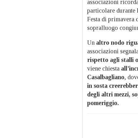
associazioni ricorda
particolare durante 
Festa di primavera di
sopralluogo congiun
Un
altro nodo rigu
associazioni segnal
rispetto agli stalli
viene chiesta
all’in
Casalbagliano
, dov
in sosta creerebber
degli altri mezzi, s
pomeriggio.