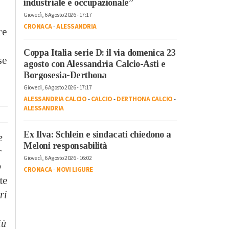
industriale e occupazionale”
Giovedì, 6 Agosto 2026 - 17:17
CRONACA
-
ALESSANDRIA
re
Coppa Italia serie D: il via domenica 23
se
agosto con Alessandria Calcio-Asti e
Borgosesia-Derthona
Giovedì, 6 Agosto 2026 - 17:17
ALESSANDRIA CALCIO
-
CALCIO
-
DERTHONA CALCIO
-
ALESSANDRIA
Ex Ilva: Schlein e sindacati chiedono a
e
Meloni responsabilità
r
Giovedì, 6 Agosto 2026 - 16:02
o
CRONACA
-
NOVI LIGURE
te
ri
iù