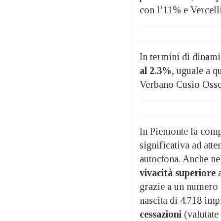
con l’11% e Vercell
In termini di dinami
al 2.3%
, uguale a q
Verbano Cusio Osso
In Piemonte la comp
significativa ad att
autoctona. Anche ne
vivacità superiore
a
grazie a un numero d
nascita di 4.718 impr
cessazioni
(valutate 