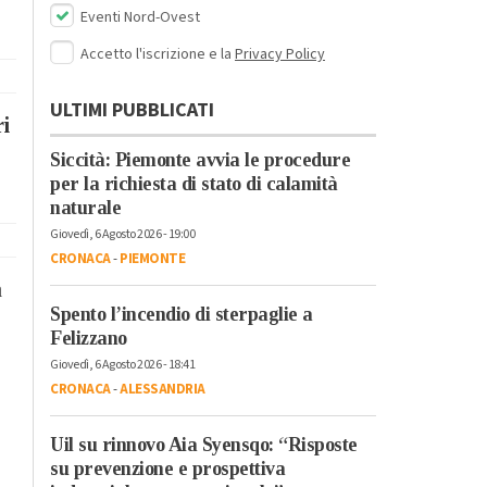
Eventi Nord-Ovest
Accetto l'iscrizione e la
Privacy Policy
ULTIMI PUBBLICATI
ri
Siccità: Piemonte avvia le procedure
per la richiesta di stato di calamità
naturale
Giovedì, 6 Agosto 2026 - 19:00
CRONACA
-
PIEMONTE
a
Spento l’incendio di sterpaglie a
Felizzano
Giovedì, 6 Agosto 2026 - 18:41
CRONACA
-
ALESSANDRIA
Uil su rinnovo Aia Syensqo: “Risposte
su prevenzione e prospettiva