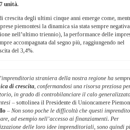
7 unità.
di crescita degli ultimi cinque anni emerge come, ment
imprese piemontesi la dinamica sia stata sempre negativa
ione nell’ultimo triennio), la performance delle impre
 sempre accompagnata dal segno più, raggiungendo nel
scita del 3,4%.
l’imprenditoria straniera della nostra regione ha sempr
ca di crescita
, confermandosi una risorsa preziosa pe
torio, in grado di controbilanciare il calo generalizzat
ntesi –
sottolinea il Presidente di Unioncamere Piemon
llo
–
Non sono poche le difficoltà che questi imprendito
tare, ad esempio nell’accesso ai finanziamenti. Per
lizzazione delle loro idee imprenditoriali, sono quindi p