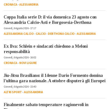
CRONACA
-
ALESSANDRIA
Coppa Italia serie D: il via domenica 23 agosto con
Alessandria Calcio-Asti e Borgosesia-Derthona
Giovedì, 6 Agosto 2026 - 17:17
ALESSANDRIA CALCIO
-
CALCIO
-
DERTHONA CALCIO
-
ALESSANDRIA
Ex Ilva: Schlein e sindacati chiedono a Meloni
responsabilità
Giovedì, 6 Agosto 2026 - 16:02
CRONACA
-
NOVI LIGURE
Jiu-Jitsu Brasiliano: il 14enne Dario Formento domina
l’ultima gara nazionale. A ottobre disputerà gli Europei
Giovedì, 6 Agosto 2026 - 15:40
ALTRI SPORT
-
ALESSANDRIA
Finalmente sabato temperature ragionevoli in