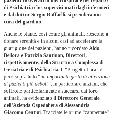
pazienti ricoverati in day Hospital e nel reparto
di Psichiatria che, supervisionati dagli infermieri
e dal dottor Sergio Raffaelli, si prenderanno
cura del giardino
.
Anche le piante, così come gli animali, riescono a
donare serenità e in alcuni casi ad accelerare la
guarigione dei pazienti, hanno ricordato
Aldo
Bellora e Patrizia Santinon, Direttori,
rispettivamente, della Struttura Complessa di
Geriatria e di Psichiatria.
Il “Progetto Lara” è
però soprattutto “
un importante gesto di attenzione
ai pazienti più deboli”
, in particolare anziani, che
soffrono particolarmente a staccarsi dai loro
animali, ha evidenziato i
l Direttore Generale
dell’Azienda Ospedaliera di Alessandria
Giacomo Centini
. Tracciate le prime “zampettate”