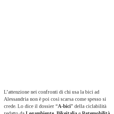
L’attenzione nei confronti di chi usa la bici ad
Alessandria non è poi così scarsa come spesso si
crede. Lo dice il dossier “
A-bici
” della ciclabilità
redatto da
Legambiente
,
Bikeitalia
e
Retemobilità