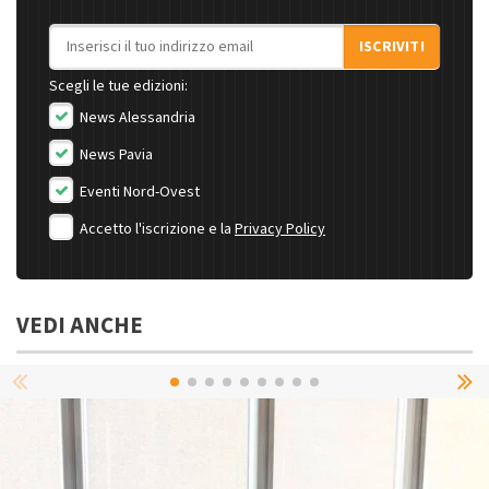
Indirizzo email
ISCRIVITI
Scegli le tue edizioni:
News Alessandria
News Pavia
Eventi Nord-Ovest
Accetto l'iscrizione e la
Privacy Policy
VEDI ANCHE