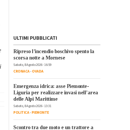
a
ULTIMI PUBBLICATI
e
Ripreso l’incendio boschivo spento la
scorsa notte a Mornese
Sabato, 8 Agosto 2026 - 16:59
i
CRONACA
-
OVADA
Emergenza idrica: asse Piemonte-
Liguria per realizzare invasi nell’area
delle Alpi Marittime
Sabato, 8 Agosto 2026 - 13:31
POLITICA
-
PIEMONTE
Scontro tra due moto e un trattore a