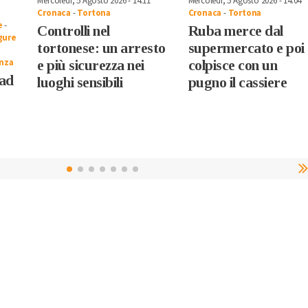
Mercoledì, 5 Agosto 2026 - 14:11
Mercoledì, 5 Agosto 2026 - 14:04
Cronaca
-
Tortona
Cronaca
-
Tortona
e
-
Controlli nel
Ruba merce dal
gure
tortonese: un arresto
supermercato e poi
nza
e più sicurezza nei
colpisce con un
 ad
luoghi sensibili
pugno il cassiere