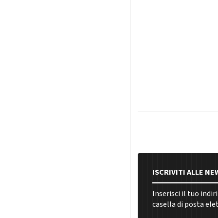
ISCRIVITI ALLE N
Inserisci il tuo indi
casella di posta ele