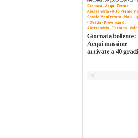
Mercoledì, 5 Agosto 2026 - 17:43
Cronaca
-
Acqui Terme
-
Alessandria
-
Alto Piemont
Casale Monferrato
-
Novi Li
-
Ovada
-
Provincia di
Alessandria
-
Tortona
-
Vale
Giornata bollente:
Acqui massime
arrivate a 40 gradi