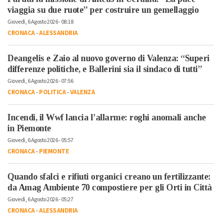
viaggia su due ruote” per costruire un gemellaggio
Giovedì, 6 Agosto 2026 - 08:18
CRONACA
-
ALESSANDRIA
Deangelis e Zaio al nuovo governo di Valenza: “Superi
differenze politiche, e Ballerini sia il sindaco di tutti”
Giovedì, 6 Agosto 2026 - 07:56
CRONACA
-
POLITICA
-
VALENZA
Incendi, il Wwf lancia l’allarme: roghi anomali anche
in Piemonte
Giovedì, 6 Agosto 2026 - 05:57
CRONACA
-
PIEMONTE
Quando sfalci e rifiuti organici creano un fertilizzante:
da Amag Ambiente 70 compostiere per gli Orti in Città
Giovedì, 6 Agosto 2026 - 05:27
CRONACA
-
ALESSANDRIA