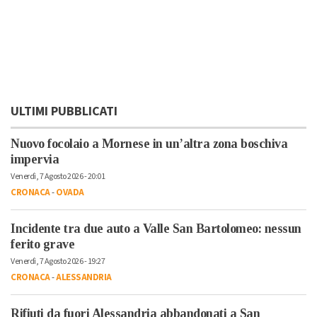
ULTIMI PUBBLICATI
Nuovo focolaio a Mornese in un’altra zona boschiva
impervia
Venerdì, 7 Agosto 2026 - 20:01
CRONACA
-
OVADA
Incidente tra due auto a Valle San Bartolomeo: nessun
ferito grave
Venerdì, 7 Agosto 2026 - 19:27
CRONACA
-
ALESSANDRIA
Rifiuti da fuori Alessandria abbandonati a San