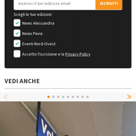
Indirizzo email
ISCRIVITI
Scegli le tue edizioni:
News Alessandria
News Pavia
Eventi Nord-Ovest
Accetto l'iscrizione e la
Privacy Policy
VEDI ANCHE