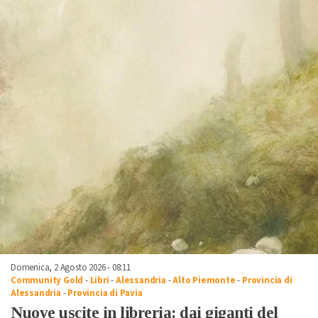
Domenica, 2 Agosto 2026 - 08:11
Community Gold
-
Libri
-
Alessandria
-
Alto Piemonte
-
Provincia di
Alessandria
-
Provincia di Pavia
Nuove uscite in libreria: dai giganti del