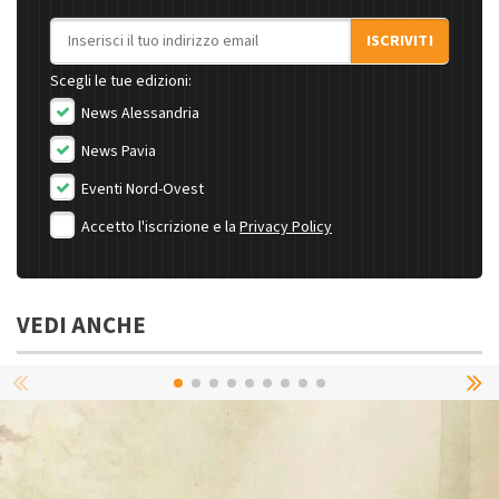
Indirizzo email
ISCRIVITI
Scegli le tue edizioni:
News Alessandria
News Pavia
Eventi Nord-Ovest
Accetto l'iscrizione e la
Privacy Policy
VEDI ANCHE