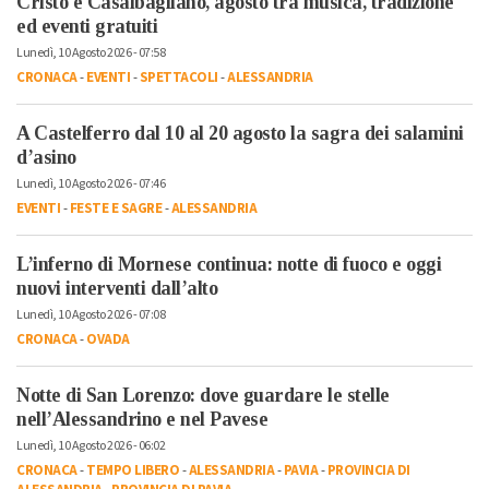
Cristo e Casalbagliano, agosto tra musica, tradizione
ed eventi gratuiti
Lunedì, 10 Agosto 2026 - 07:58
CRONACA
-
EVENTI
-
SPETTACOLI
-
ALESSANDRIA
A Castelferro dal 10 al 20 agosto la sagra dei salamini
d’asino
Lunedì, 10 Agosto 2026 - 07:46
EVENTI
-
FESTE E SAGRE
-
ALESSANDRIA
L’inferno di Mornese continua: notte di fuoco e oggi
nuovi interventi dall’alto
Lunedì, 10 Agosto 2026 - 07:08
CRONACA
-
OVADA
Notte di San Lorenzo: dove guardare le stelle
nell’Alessandrino e nel Pavese
Lunedì, 10 Agosto 2026 - 06:02
CRONACA
-
TEMPO LIBERO
-
ALESSANDRIA
-
PAVIA
-
PROVINCIA DI