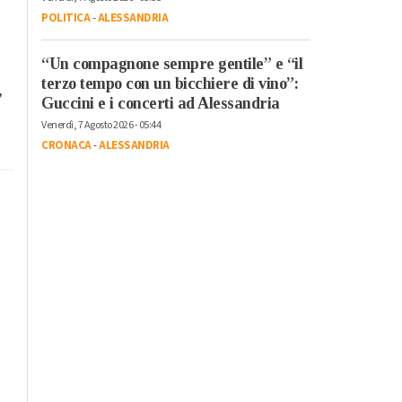
POLITICA
-
ALESSANDRIA
“Un compagnone sempre gentile” e “il
terzo tempo con un bicchiere di vino”:
,
Guccini e i concerti ad Alessandria
Venerdì, 7 Agosto 2026 - 05:44
CRONACA
-
ALESSANDRIA