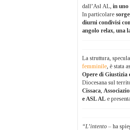
dall’Asl AL,
in uno 
In particolare
sorge
diurni condivisi co
angolo relax, una l
La struttura, specul
femminile
, è stata 
Opere di Giustizia 
Diocesana sul territ
Cissaca
,
Associazio
e ASL AL
e presenta
“L’intento
– ha spie