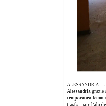
ALESSANDRIA – U
Alessandria
grazie a
temporanea femmin
trasformare
l’ala d