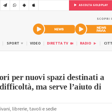
ASCOLTA GOLDPLAY
SCOPRI 
SPORT
VIDEO
DIRETTA TV
RADIO
CIT
vori per nuovi spazi destinati a
fficoltà, ma serve l’aiuto di
vani, librerie, tavoli e sedie