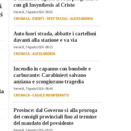
con gli Insynthesis al Cristo
i
.
Venerdì, 7 Agosto 2026 - 09:02
zi
CRONACA
-
EVENTI
-
SPETTACOLI
-
ALESSANDRIA
Auto fuori strada, abbatte i cartelloni
davanti alla stazione e va via
Venerdì, 7 Agosto 2026 - 08:15
CRONACA
-
ALESSANDRIA
Incendio in capanno con bombole e
carburante: Carabinieri salvano
anziana e scongiurano tragedia
Venerdì, 7 Agosto 2026 - 06:44
ia
CRONACA
-
CASALE MONFERRATO
Province: dal Governo sì alla proroga
dei consigli provinciali fino al termine
del mandato del presidente
Venerdì, 7 Agosto 2026 - 05:55