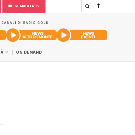
GUARDA LA TV
I CANALI DI RADIO GOLD
TÀ
ON DEMAND